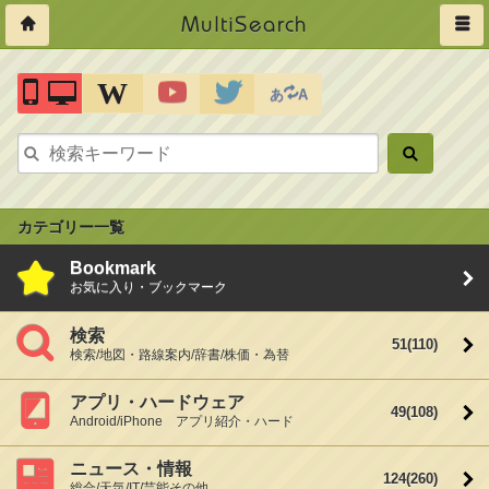
MultiSearch
W
あ
A
カテゴリー一覧
Bookmark
お気に入り・ブックマーク
検索
51
(110)
検索/地図・路線案内/辞書/株価・為替
アプリ・ハードウェア
49
(108)
Android/iPhone アプリ紹介・ハード
ニュース・情報
124
(260)
総合/天気/IT/芸能その他