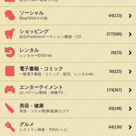
ソーシャル
64
(133)
Blog/SNS/その他
ショッピング
277
(580)
総合/Fashion/オークション/書籍・CD
レンタル
20
(33)
レンタカー/DVD etc
電子書籍・コミック
50
(115)
一般電子書籍・コミック、販売、レンタルetc...
エンターテイメント
174
(367)
占い/ゲーム/動画・画像/TV...
美容・健康
69
(148)
美容・コスメ/医療/健康/エステ
グルメ
64
(130)
レストラン検索・予約/レシピ