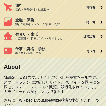
旅行
78
(78)
国内・海外旅行・航空券 etc
金融・保険
68
(139)
銀行/保険/キャッシング/証券・為替
住まい・生活
117
(153)
生活情報 住宅 車 ポイントサイト etc
仕事・資格・学校
83
(172)
求人情報/資格・学校
About
MultiSearchはスマホサイトに特化した検索ツールです。
スマートフォンに対応したサイト、PCサイトを同時にを
探せ、スマートフォンでの閲覧に最適化されています。
カテゴリーから探すこともできます。
さらに、Wikipedia/youtube/twitter検索や翻訳もこれ一つ
でできます。